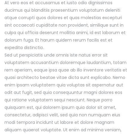
At vero eos et accusamus et iusto odio dignissimos
ducimus qui blanditiis praesentium voluptatum deleniti
atque corrupti quos dolores et quas molestias excepturi
sint occaecati cupiditate non provident, similique sunt in
culpa qui officia deserunt mollitia animi, id est laborum et
dolorum fuga. Et harum quidem rerum facilis est et
expedita distinctio.
Sed ut perspiciatis unde omnis iste natus error sit
voluptatem accusantium doloremque laudantium, totam
rem aperiam, eaque ipsa quae ab illo inventore veritatis et
quasi architecto beatae vitae dicta sunt explicabo. Nemo
enim ipsam voluptatem quia voluptas sit aspernatur aut
odit aut fugit, sed quia consequuntur magni dolores eos
qui ratione voluptatem sequi nesciunt. Neque porro
quisquam est, qui dolorem ipsum quia dolor sit amet,
consectetur, adipisci velit, sed quia non numquam eius
modi tempora incidunt ut labore et dolore magnam
aliquam quaerat voluptate. Ut enim ad minima veniam,