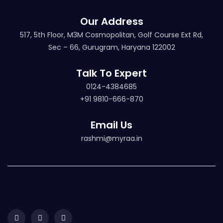
Our Address
517, 5th Floor, M3M Cosmopolitan, Golf Course Ext Rd,
Sec – 66, Gurugram, Haryana 122002
Talk To Expert
0124-4384685
+91 9810-666-870
Email Us
rashmi@myraa.in