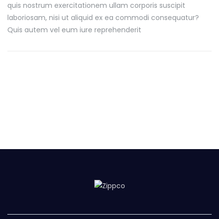
quis nostrum exercitationem ullam corporis suscipit
laboriosam, nisi ut aliquid ex ea commodi consequatur?
Quis autem vel eum iure reprehenderit
Financial Planning
Marketing Strategy